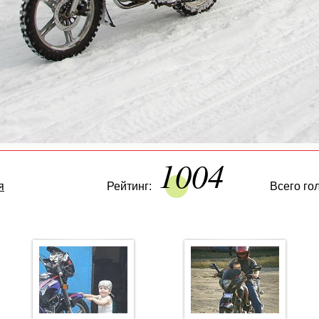
1004
я
Рейтинг:
Всего го