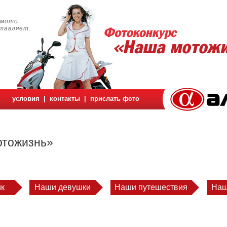
амото
авляет:
условия
|
контакты
|
прислать фото
отожизнь»
к
Наши девушки
Наши путешествия
Наш