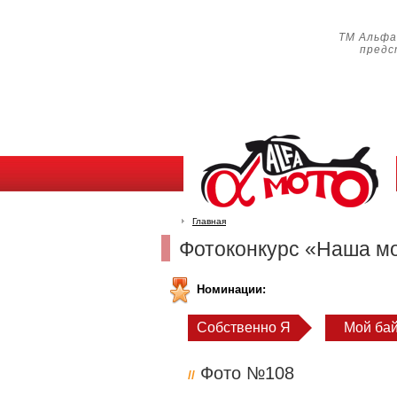
ТМ Альф
предст
Главная
Фотоконкурс «Наша м
Номинации:
Собственно Я
Мой бай
Фото №108
//