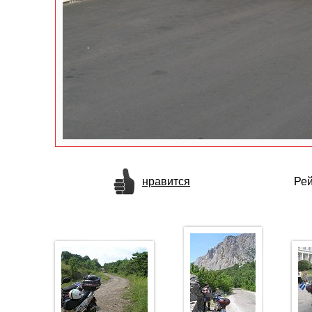
нравится
Рей