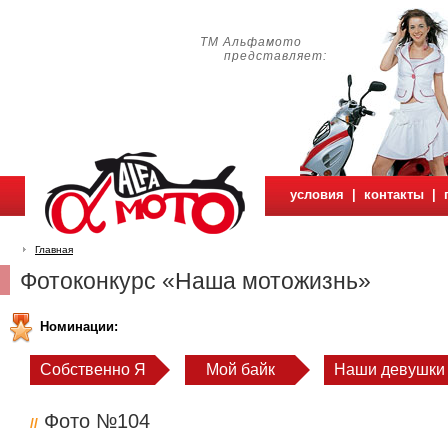
ТМ Альфамото
представляет:
условия
|
контакты
|
Главная
Фотоконкурс «Наша мотожизнь»
Номинации:
Собственно Я
Мой байк
Наши девушки
Фото №104
//