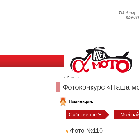
ТМ Альф
предст
Главная
Фотоконкурс «Наша м
Номинации:
Собственно Я
Мой бай
Фото №110
//