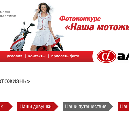
амото
авляет:
условия
|
контакты
|
прислать фото
отожизнь»
к
Наши девушки
Наши путешествия
Наш