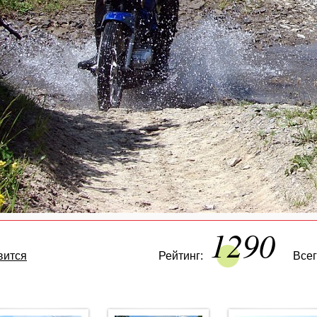
1290
вится
Рейтинг:
Всег