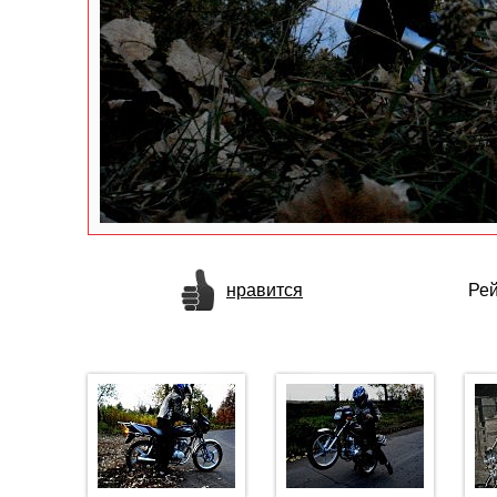
нравится
Рей