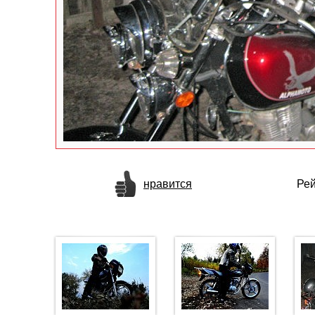
нравится
Рей